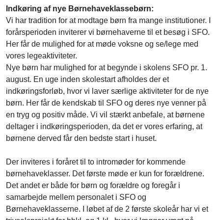
Indkøring af nye Børnehaveklassebørn:
Vi har tradition for at modtage børn fra mange institutioner. I
forårsperioden inviterer vi børnehaverne til et besøg i SFO.
Her får de mulighed for at møde voksne og se/lege med
vores legeaktiviteter.
Nye børn har mulighed for at begynde i skolens SFO pr. 1.
august. En uge inden skolestart afholdes der et
indkøringsforløb, hvor vi laver særlige aktiviteter for de nye
børn. Her får de kendskab til SFO og deres nye venner på
en tryg og positiv måde. Vi vil stærkt anbefale, at børnene
deltager i indkøringsperioden, da det er vores erfaring, at
børnene derved får den bedste start i huset.
Der inviteres i foråret til to intromøder for kommende
børnehaveklasser. Det første møde er kun for forældrene.
Det andet er både for børn og forældre og foregår i
samarbejde mellem personalet i SFO og
Børnehaveklasserne. I løbet af de 2 første skoleår har vi et